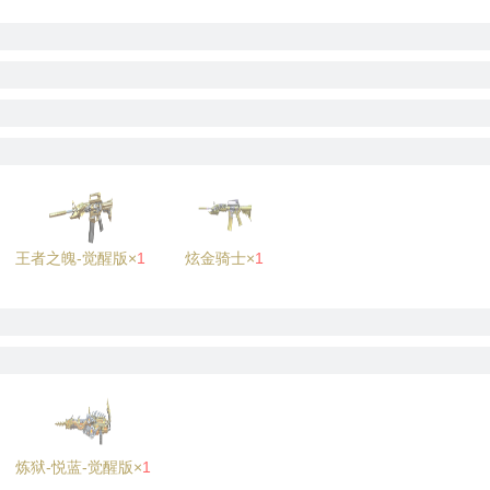
王者之魄-觉醒版×
1
炫金骑士×
1
炼狱-悦蓝-觉醒版×
1