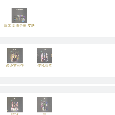
白虎-巅峰荣耀 皮肤
传说艾莉莎
传说影煞
晴雅
隼