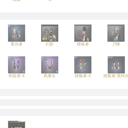
复仇者
幻影
猎狐者
刀锋
剑齿虎-X
风暴女
猎狐者-X
猎狐者-英特