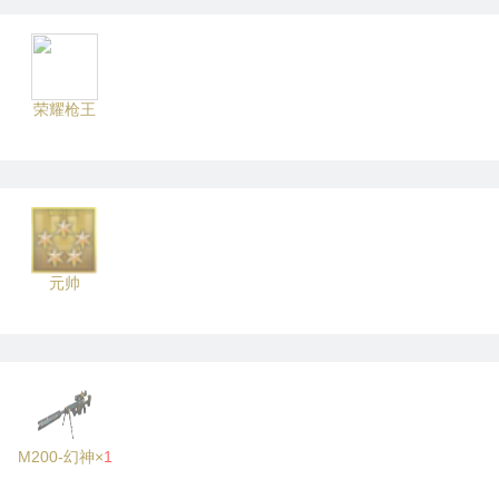
荣耀枪王
元帅
M200-幻神×
1