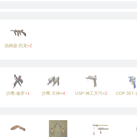
汤姆逊-烈龙×
2
沙鹰-修罗×
1
沙鹰-天神×
4
USP-神工天巧×
2
COP 357