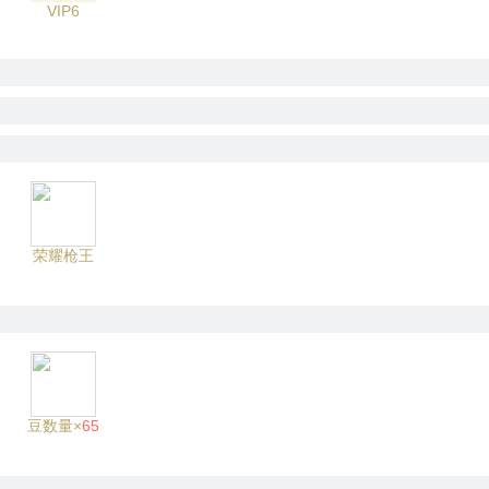
VIP6
荣耀枪王
豆数量×
65