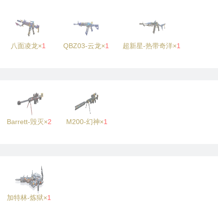
八面凌龙×
1
QBZ03-云龙×
1
超新星-热带奇洋×
1
Barrett-毁灭×
2
M200-幻神×
1
加特林-炼狱×
1