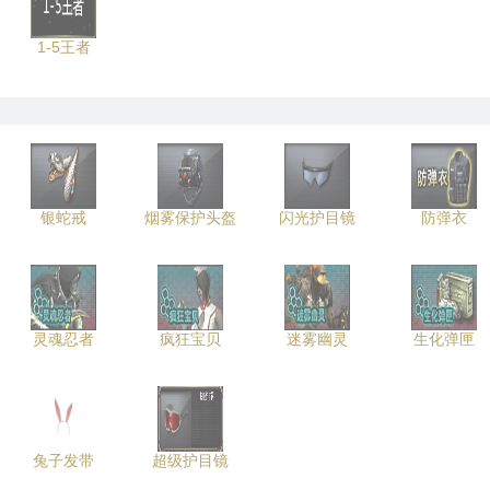
1-5王者
银蛇戒
烟雾保护头盔
闪光护目镜
防弹衣
灵魂忍者
疯狂宝贝
迷雾幽灵
生化弹匣
兔子发带
超级护目镜