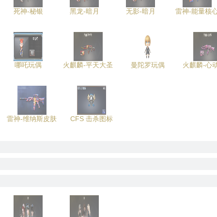
死神-秘银
黑龙-暗月
无影-暗月
雷神-能量核
哪吒玩偶
火麒麟-平天大圣
曼陀罗玩偶
火麒麟-心
雷神-维纳斯皮肤
CFS 击杀图标