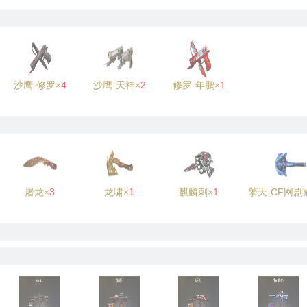
沙鹰-修罗×
4
沙鹰-天神×
2
修罗-年鹏×
1
屠龙×
3
龙啸×
1
麒麟刺×
1
擎天-CF网剧