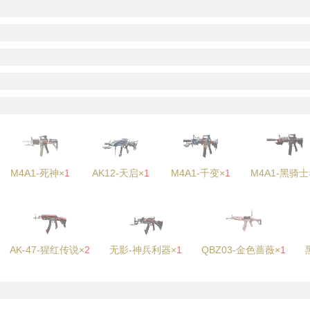
M4A1-死神×
1
AK12-天启×
1
M4A1-千变×
1
M4A1-黑骑士
AK-47-猩红传说×
2
无影-神兵利器×
1
QBZ03-金色蔷薇×
1