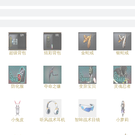
超级背包
炫彩背包
金蛇戒
银蛇戒
防化服
夺命之镰
变异宝贝
灵魂忍者
小兔皮
听风战术耳机
智眸战术目镜
小萝莉