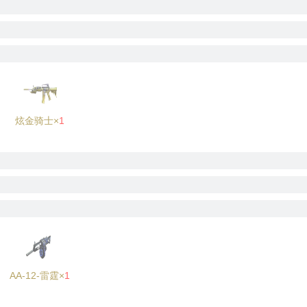
炫金骑士×
1
AA-12-雷霆×
1