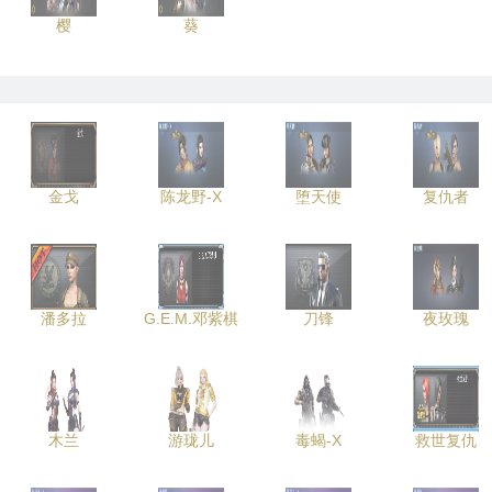
樱
葵
金戈
陈龙野-X
堕天使
复仇者
潘多拉
G.E.M.邓紫棋
刀锋
夜玫瑰
木兰
游珑儿
毒蝎-X
救世复仇