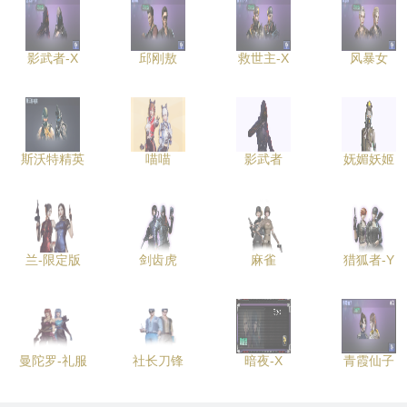
影武者-X
邱刚敖
救世主-X
风暴女
斯沃特精英
喵喵
影武者
妩媚妖姬
兰-限定版
剑齿虎
麻雀
猎狐者-Y
曼陀罗-礼服
社长刀锋
暗夜-X
青霞仙子