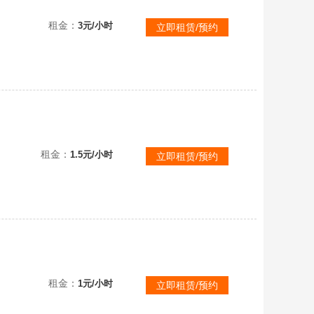
【可排位】幻影传说幽瞳3皮幻神音效【女团冠军】星神全手枪｜裁决音效冠军薇300V6烈双蝴蝶炽芒蝶刃｜传说星骇隼
租金：
3元/小时
立即租赁/预约
爆破四防
租金：
1.5元/小时
立即租赁/预约
悠爆破四防
租金：
1元/小时
立即租赁/预约