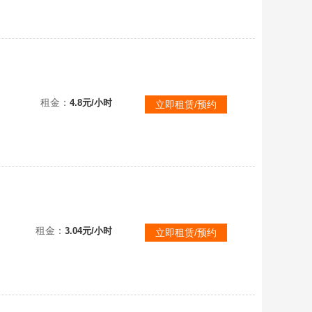
蝶刃
租金：
4.8元/小时
立即租赁/预约
【可排位】【英雄:22 王者:9】传奇4❤️猫猫拳套♥绝版武器♥传奇排位号♥王者之怒♥王者之锋♥满意五星好评
租金：
3.04元/小时
立即租赁/预约