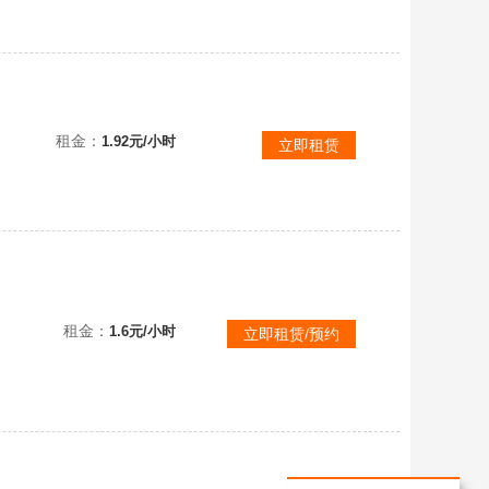
【不可排位】☢️生化号｜炽芒蝶刃带皮｜4防隼生化追踪【2蝴蝶毒蜂6烈｜炼狱6盘｜双面神幻神带皮｜猎手全皮全道具】
租金：
1.92元/小时
立即租赁
租金：
1.6元/小时
立即租赁/预约