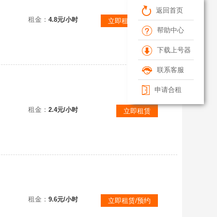
【可排位】28豆【北部】传说影煞+辉光⭐幻神丹凤+音⭐裁决星神2皮⭐白虎蔷薇套⭐copusp世冠特*3⭐蝴蝶刀
返回首页
租金：
4.8元/小时
立即租赁/预约
帮助中心
下载上号器
联系客服
申请合租
【可排位】幻神冠军之幻周瑜白鲨幻神音效卡/星神音效卡/G36C幻影/王者之决/王者白虎/毁灭三件套/usp雷暴
租金：
2.4元/小时
立即租赁
【不可排位】北部 260v6盘6裂❤ 幻神音效卡 星神音效卡 ❤白鲨全套usp雷暴❤金牌爆破生化号❤ 主播账号
租金：
9.6元/小时
立即租赁/预约