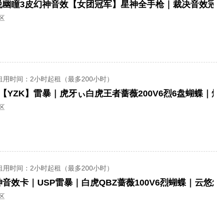
区
租用时间
：2小时起租（最多200小时）
【YZK】雷暴｜虎牙ぃ白虎王者蔷薇200V6烈6盘蝴蝶｜
区
租用时间
：2小时起租（最多200小时）
音效卡｜USP雷暴｜白虎QBZ蔷薇100V6烈蝴蝶｜云悠
区