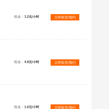
【可排位】幻神双皮丹凤周瑜+音效/十周年限定幻兽套/荣耀世冠套/冠军之特/沙漠玫瑰6烈盘炼狱满生化装/爆破可排
租金：
3.2元/小时
立即租赁/预约
【可排位】传说艾丽莎/幻神裁决毁灭三件套。多赛事皮，5盘5烈，8质量手枪，带天袭幻影白虎/2冠特1冠军之刃
租金：
4.8元/小时
立即租赁/预约
【不可排位】哈拉少幻神+星神竞技荣光全套云悠悠二百V枪王4USP雷暴雷霆堕天神套白虎朱雀斯泰尔蝴蝶六烈盘雷毁音效
租金：
1.6元/小时
立即租赁/预约