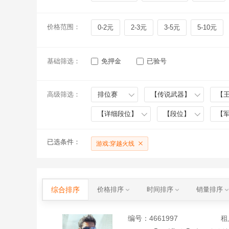
价格范围：
0-2元
2-3元
3-5元
5-10元
基础筛选：
免押金
已验号
高级筛选：
排位赛
【传说武器】
【
【详细段位】
【段位】
【
已选条件：
游戏:穿越火线
综合排序
价格排序
时间排序
销量排序
编号：
4661997
租