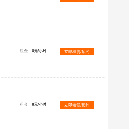
【可排位】枪王4【北部】幻神宠儿4皮音⭐星神套⭐裁决套usp雷暴白鲨特×2竞技特×2冠特⭐幻影银翼白虎蔷薇套
租金：
8元/小时
立即租赁/预约
【可排位】神威莲华➕红儿 六蝴蝶刀 炼狱奇幻狮子兔乃乃斯太尔 幻神三皮带卡 八面玲珑 双玄武
租金：
8元/小时
立即租赁/预约