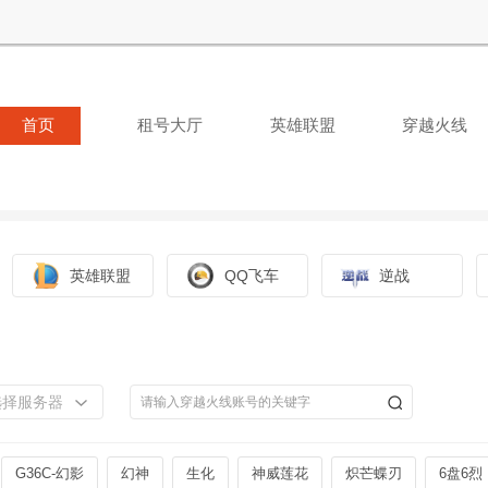
首页
租号大厅
英雄联盟
穿越火线
英雄联盟
QQ飞车
逆战
选择服务器
G36C-幻影
幻神
生化
神威莲花
炽芒蝶刃
6盘6烈