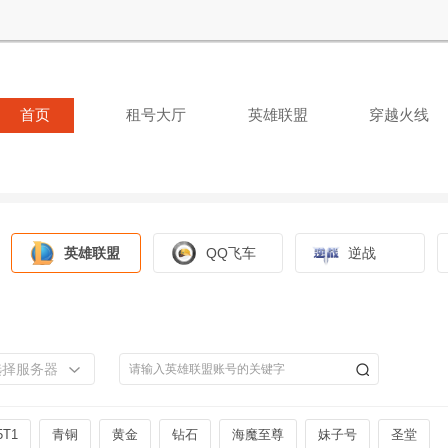
首页
租号大厅
英雄联盟
穿越火线
英雄联盟
QQ飞车
逆战
选择服务器
5T1
青铜
黄金
钻石
海魔至尊
妹子号
圣堂