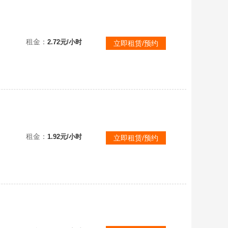
女刀★可排位
租金：
2.72元/小时
立即租赁/预约
【联盟四区★真实皮1070】原皮747★炫彩313★殿堂传奇乐芙兰★黑夜亚索神龙李青★可排位
租金：
1.92元/小时
立即租赁/预约
【联盟四区★真实皮1098】原皮759★炫彩339★殿堂乐芙兰★IG卡莎黑夜亚索神龙李青★可排位