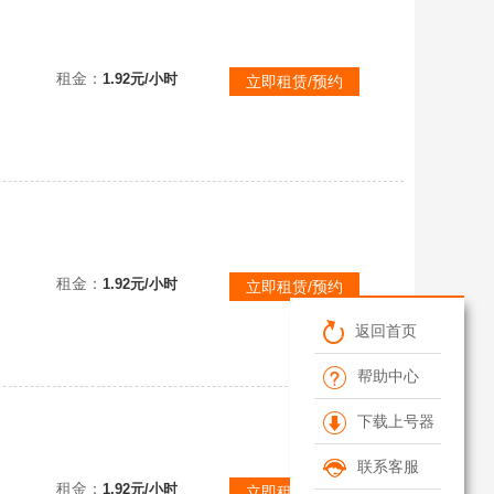
★无果即退★
租金：
1.92元/小时
立即租赁/预约
★真实描述★
租金：
1.92元/小时
立即租赁/预约
返回首页
帮助中心
下载上号器
【联盟四区★真实皮1093】原皮737★炫彩356★低胜率号★异常秒解★无解秒退★可排位
联系客服
租金：
1.92元/小时
立即租赁/预约