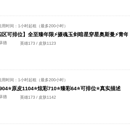
租用时间
：1小时起租（最多200小时）
盟四区可排位】全至臻年限⚡摄魂玉剑暗星穿星奥斯曼⚡青年
卓德
英雄173 / 皮肤1123
租用时间
：1小时起租（最多200小时）
04⭐原皮1104⭐炫彩710⭐臻彩64⭐可排位⭐真实描述
卓德
英雄173 / 皮肤1142