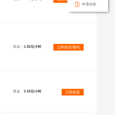
申请合租
【联盟四区】8000精品★至臻臻选摄魂薇恩★神龙尊者至高天★龙瞎至臻亚索EDG★可排位
租金：
1.92元/小时
立即租赁/预约
租金：
2.24元/小时
立即租赁