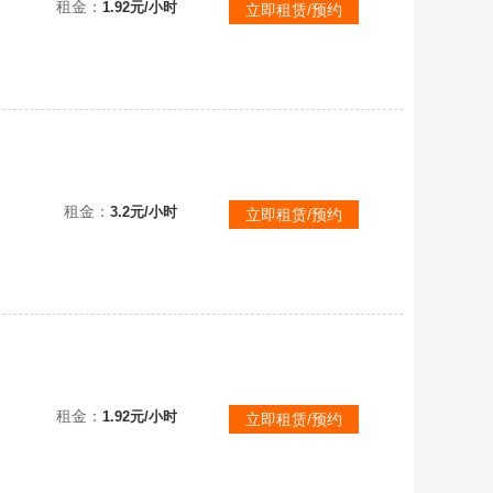
租金：
1.92元/小时
立即租赁/预约
【联盟四区★乱斗号】❤️58神话原皮1145❤️双至臻卡莎❤️龙瞎❤️殿堂摄魂烈焰VN❤玉剑男女刀
租金：
3.2元/小时
立即租赁/预约
【联盟四区★真实皮1050】原皮766★炫彩284★海克斯鳄鱼龙瞎★EDG冠军皮肤★可排位
租金：
1.92元/小时
立即租赁/预约