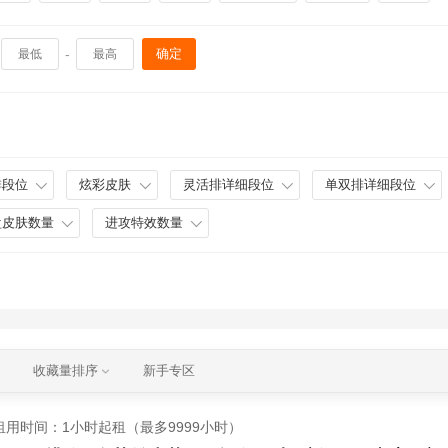
-
确定
排段位
炫彩皮肤
灵活排详细段位
单双排详细段位
盘皮肤数量
进攻特效数量
收藏量排序
新手专区
租用时间
：1小时起租（最多9999小时）