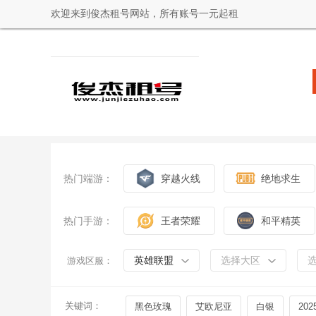
欢迎来到俊杰租号网站，所有账号一元起租
热门端游：
穿越火线
绝地求生
热门手游：
王者荣耀
和平精英
英雄联盟
选择大区
游戏区服：
关键词：
黑色玫瑰
艾欧尼亚
白银
202