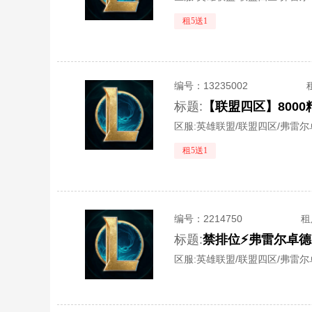
租5送1
编号：
13235002
标题:
区服:
英雄联盟/联盟四区/弗雷尔
租5送1
编号：
2214750
租
标题:
禁排位⚡弗雷尔卓德⚡
区服:
英雄联盟/联盟四区/弗雷尔